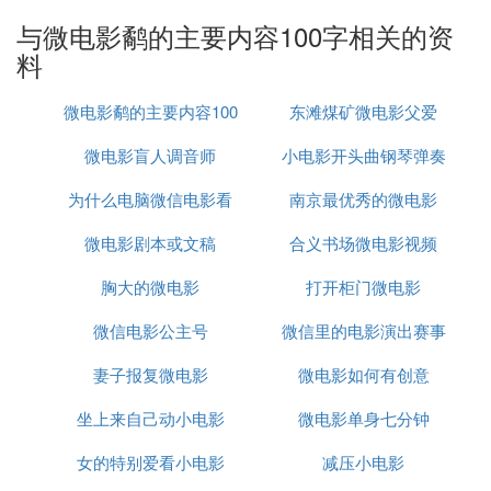
与微电影鹬的主要内容100字相关的资
6分钟的短片里没有太多起伏，真正让我感觉被戳中
料
的，只有这样一个画面：
微电影鹬的主要内容100
东滩煤矿微电影父爱
小矶鹬在第一次失败后，学着寄居蟹的样子在海滩上
挖了小洞，在海浪涌来时钻进洞里。于是，它看到了
微电影盲人调音师
字
小电影开头曲钢琴弹奏
波涛汹涌时的水下世界。四周是一片波动的宝石蓝，
无数的贝壳洁白耀眼。
为什么电脑微信电影看
南京最优秀的微电影
微电影剧本或文稿
不了
合义书场微电影视频
让人印象深刻的是它睁开眼的那一瞬，面对这个奇幻
世界的眼神。那种终于获得了胜利的惊喜，来自此前
胸大的微电影
打开柜门微电影
所有与自我抗争的艰辛。
微信电影公主号
微信里的电影演出赛事
这让我想起了陈鸿宇的《行歌》中的歌词：“成长是
妻子报复微电影
微电影如何有创意
安全吗
一场冒险，勇敢的人先上路。”
坐上来自己动小电影
微电影单身七分钟
看着从水里冒出头来的小矶鹬，也会想起经历过相似
女的特别爱看小电影
减压小电影
过程的，少年时代的自己。