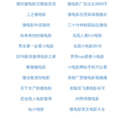
裸归微电影完整版高清
微电影广告论文2000字
我记得那时候最让我感到纠结痛苦，难以克服的事，
上之微电影
微电影伦理床戏视频在
是站在无数观众和直播镜头面前，参加第二次演讲比
赛。
微电影外卖烧鸡
三十分钟校园励志微电
线观看
之所以这么说，是因为四年级的时候，我代表班里去
给爸爸拍的微电影
岛国人妻h小电影
影
参加了第一次。不巧的是比赛当天恰好发着高烧，我
男生要一起看小电影
全国小电影2018
硬着头皮上了，却尴尬地刚说两句就忘了词。
2019新浪微博电影之夜
男男cos爱爱小电影
全校同学都坐在教室里看现场直播，我满脑子只剩下
断翅微电影
小电影网站手机可以看
了“我好丢人”，更加想不起自己该说些什么。下了
台，眼泪一直在眼眶里打转。我拿到了全场最低分，
微信集资拍电影
美丽广西微电影视频播
举着一个优秀参与奖的奖状难堪地抬不起头来。在后
来的很长一段时间里，我都不敢在公开场合讲什么话
关于女尸的微电影
老板双飞微电影名字
放
了。
赏金猎人电影微博
20男同微电影
第二年班主任再找我参赛的时候，我回想起当初站在
ftp小电影
微电影英文电影大全
台上一言不发的窘态，恐惧得恨不得全身发抖。可班