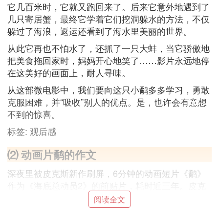
它几百米时，它就又跑回来了。后来它意外地遇到了
几只寄居蟹，最终它学着它们挖洞躲水的方法，不仅
躲过了海浪，返运还看到了海水里美丽的世界。
从此它再也不怕水了，还抓了一只大蚌，当它骄傲地
把美食拖回家时，妈妈开心地笑了……影片永远地停
在这美好的画面上，耐人寻味。
从这部微电影中，我们要向这只小鹬多多学习，勇敢
克服困难，并“吸收”别人的优点。是，也许会有意想
不到的惊喜。
标签: 观后感
⑵ 动画片鹬的作文
深夜里被皮克斯新作刷屏，6分钟的动画短片《鹬》
作为《海底总动员2》的前贴片，耗时近三年。皮克
斯展现了一只小鸟从恐水症到勇敢捕食的进步过程，
阅读全文
用最简单易懂的故事告诉我们：成长就是自我克服。