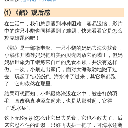
⑴ 《鹬》观后感
在生活中，我们总是遇到种种困难，容易退缩，影片
中的这只小鹬也同样遇到了难题，快来看看它是怎么
攻克难题的吧！
《鹬》是一部微电影。一只小鹬的妈妈去海边找食，
小鹬张开嘴等妈妈把鲜美的贝壳肉放它的嘴里，但妈
妈核世旅为了锻炼它自己的觅食本领，并没有这样
做。一次，小鹬走出家门，面对大海激动地跑了过
去，玩起了“点泡泡”。海水冲了过来，其它鹬都跑
了，它却依然在那里。
结果可想而知，小鹬最终淹没在水中，被击打的羽
毛，直改凳直地竖立起来，也是从那时起，它得
了“恐水症”。
这下无论妈妈怎么让它出去觅食，它也不敢去了。后
来它忍不住的饥饿，只好再去拼一把了，可海水还离