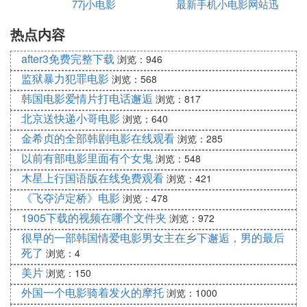
77j小电影
最新手机小电影网站迅
主任好像并不担心我会再次把比赛搞砸，她执意要求
我必须参加。
热点内容
雷下载
“就是因为上一次失败了，这次才要再尝试啊。如果
after3免费完整下载
浏览：946
你永远躲着这件事，就永远也不能战胜自己。”
监狱暴力犯罪电影
浏览：568
韩国电影爱情片打电话邂逅
浏览：817
我花了一个月的时间每天对着镜子练习，常常会心跳
北京送快递小哥电影
浏览：640
加速，一面是紧张，一面是激动。我一直在幻想，如
金希贞的全部韩剧电影在线观看
浏览：285
果我能在比赛当天完整流利的做完演讲，一切会怎
以前有部电影里面有个女鬼
浏览：548
样。
木星上行国语版在线免费观看
浏览：421
还是那个台子，还是那个黑漆漆的镜头，上一秒在台
《飞夺泸定桥》电影
浏览：478
下紧张到手心出汗，可是第一句脱口而出后，我好像
1905下载的视频在哪个文件夹
浏览：972
忘了曾经的灰色记忆。讲完最后一个字，一鞠躬，我
很早的一部韩国情爱电影男女主在乡下邂逅，男的最后
装作淡定的走下台阶，离开了镜头就迅速向操场跑
死了
浏览：4
去。我第一次觉得天空那么蓝，整个世界都很明亮，
美片
浏览：150
我沿着跑道在风里飞奔。原来一切都没有那么难，原
外国一个电影骑着发火的摩托
浏览：1000
来战胜自己，是比任何成就都让人感动振奋的事。