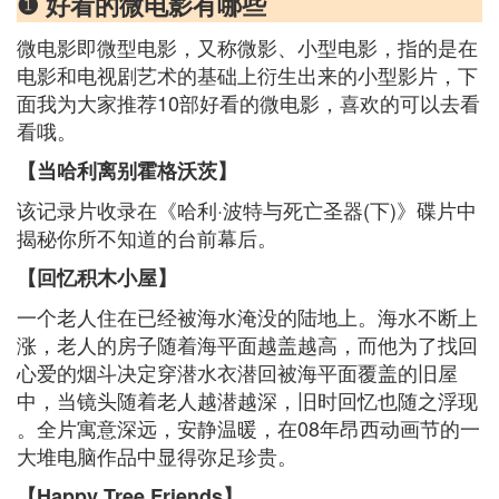
❶ 好看的微电影有哪些
微电影即微型电影，又称微影、小型电影，指的是在
电影和电视剧艺术的基础上衍生出来的小型影片，下
面我为大家推荐10部好看的微电影，喜欢的可以去看
看哦。
【当哈利离别霍格沃茨】
该记录片收录在《哈利·波特与死亡圣器(下)》碟片中
揭秘你所不知道的台前幕后。
【回忆积木小屋】
一个老人住在已经被海水淹没的陆地上。海水不断上
涨，老人的房子随着海平面越盖越高，而他为了找回
心爱的烟斗决定穿潜水衣潜回被海平面覆盖的旧屋
中，当镜头随着老人越潜越深，旧时回忆也随之浮现
。全片寓意深远，安静温暖，在08年昂西动画节的一
大堆电脑作品中显得弥足珍贵。
【Happy Tree Friends】