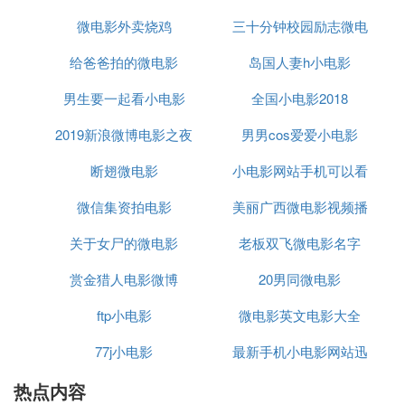
骑过草地，骑上高坡，来到平静的湖边，而父亲在河
微电影外卖烧鸡
三十分钟校园励志微电
线观看
岸挥别而去。思念父亲的女儿，骑著单车，日复一
给爸爸拍的微电影
岛国人妻h小电影
影
日，年复一年的，来到河畔等待。
【山水情】
男生要一起看小电影
全国小电影2018
老琴师在归途中病倒在荒村野渡口，渔家少年留老人
2019新浪微博电影之夜
男男cos爱爱小电影
在自己的茅舍里歇息，老人感到宽慰。翌日，老人病
断翅微电影
小电影网站手机可以看
体康复，取出古琴，弹奏一曲，琴声把少年引到他的
身边。少年学艺心切，老人诲人不倦，两人结为师
微信集资拍电影
美丽广西微电影视频播
徒。秋去春来，少年技艺大进，老人十分欣喜。但慰
藉之余，思虑如何使弟子更上一层楼。一日，老人偶
关于女尸的微电影
老板双飞微电影名字
放
尔看到雏鹰离开母鹰独自展翅翱翔的`情景，豁然开
赏金猎人电影微博
20男同微电影
朗。于是携少年驾舟而去，经大川而登高山，壮美的
大自然，使少年为之神往。临别时，老琴师将心爱的
ftp小电影
微电影英文电影大全
古琴赠送给他，然后独自走向山巅白云之间。少年遥
77j小电影
最新手机小电影网站迅
望消失在茫茫山野中恩师的身影，顿时灵感突来，他
盘坐在悬崖峭壁之上，手抚琴弦，弹奏着心之曲，倾
热点内容
雷下载
吐着对人生的赞美，悠扬的琴声在山间回响。这部动