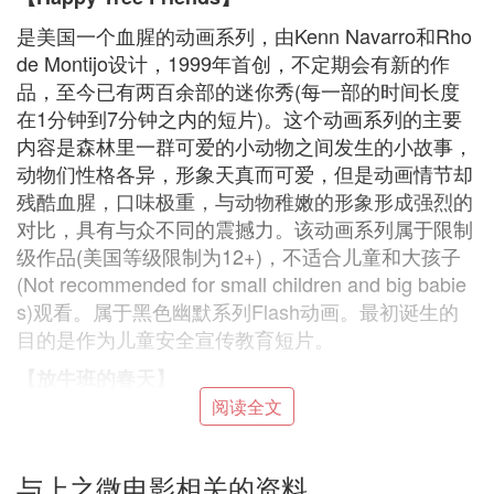
是美国一个血腥的动画系列，由Kenn Navarro和Rho
de Montijo设计，1999年首创，不定期会有新的作
品，至今已有两百余部的迷你秀(每一部的时间长度
在1分钟到7分钟之内的短片)。这个动画系列的主要
内容是森林里一群可爱的小动物之间发生的小故事，
动物们性格各异，形象天真而可爱，但是动画情节却
残酷血腥，口味极重，与动物稚嫩的形象形成强烈的
对比，具有与众不同的震撼力。该动画系列属于限制
级作品(美国等级限制为12+)，不适合儿童和大孩子
(Not recommended for small children and big babie
s)观看。属于黑色幽默系列Flash动画。最初诞生的
目的是作为儿童安全宣传教育短片。
【放牛班的春天】
阅读全文
该片讲述了世界著名指挥家皮埃尔·莫安琦(重回法国
故地出席母亲的葬礼，他的旧友佩皮诺(Pépinot alt
e，戴迪亚·费拉蒙饰)送给他一本陈旧的日记，看着这
与上之微电影相关的资料