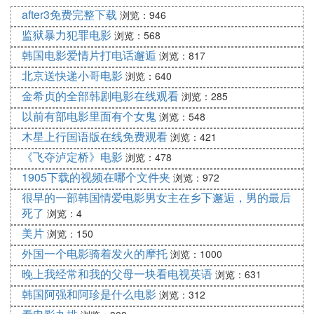
画片可谓中国水墨动画片的颠峰之作，其画面之精美
after3免费完整下载
浏览：946
已经远远超越故事内涵的哲理，把中国绘画的水墨技
监狱暴力犯罪电影
浏览：568
巧发挥到了淋漓尽致的境界!
韩国电影爱情片打电话邂逅
浏览：817
【神探夏洛克:福至如归】
北京送快递小哥电影
浏览：640
金希贞的全部韩剧电影在线观看
浏览：285
一系列看上去似乎毫无关联的犯罪事件从西藏延伸至
以前有部电影里面有个女鬼
印度再到德国。夏洛克·福尔摩斯已经离开两年了，
浏览：548
但一些人不太确信他已经死了。
木星上行国语版在线免费观看
浏览：421
《飞夺泸定桥》电影
浏览：478
【对话的维度】
1905下载的视频在哪个文件夹
浏览：972
这部片子是Jan Svankmajer的系列作品“Alchemist of
很早的一部韩国情爱电影男女主在乡下邂逅，男的最后
the Surreal”里的一部，也许是最好的一部。他是一位
死了
浏览：4
从荒诞中(或曰“超现实”中)发掘真理性的大炼金术
美片
浏览：150
师，相对于在作品中用上真人演员，他更喜欢将一堆
外国一个电影骑着发火的摩托
一堆的木偶、日常器具、黏土、食物甚至家具把玩于
浏览：1000
掌间，使这些乱七八糟的质料最后竟有了摧枯拉朽的
晚上我经常和我的父母一块看电视英语
浏览：631
感染力。
韩国阿强和阿珍是什么电影
浏览：312