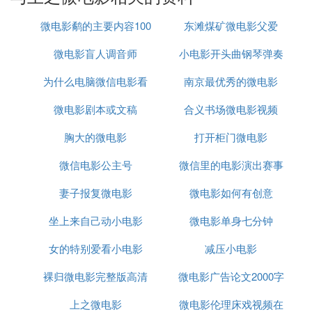
本当年音乐启蒙老师克莱门特 马修遗下的日记，皮
埃尔慢慢细味着老师当年的心境，一幕幕童年的回忆
微电影鹬的主要内容100
东滩煤矿微电影父爱
也浮出自己记忆的深潭。
微电影盲人调音师
字
小电影开头曲钢琴弹奏
【调音师】
为什么电脑微信电影看
南京最优秀的微电影
阿德里安(Grégoire Leprince-Ringuet 饰)是一个学习
钢琴已有15年之久的天才钢琴家，可是在梦 寐以求
微电影剧本或文稿
不了
合义书场微电影视频
的伯恩斯坦钢琴大赛上他功败垂成，人生跌落谷底。
胸大的微电影
打开柜门微电影
经过一段时间调整，阿德里安重新振作，成为了一名
盲人钢琴调音师。事实上他只是带上了隐形眼镜，这
微信电影公主号
微信里的电影演出赛事
会让别人认为他听觉方面更加敏锐，并由此得到更多
的同情和小费，甚至还会窥视到别人的生活与隐私，
妻子报复微电影
微电影如何有创意
安全吗
他兀自沉浸在这种虽处闹市又仿佛置身世外的超然之
坐上来自己动小电影
微电影单身七分钟
中。某天，他来到一户人家工作，殊不知这里刚刚发
生一起凶案……本片荣获2011年卢纹(Leuven)国际电
女的特别爱看小电影
减压小电影
影节最佳短片奖、2012年法国恺撒奖最佳短片奖。
裸归微电影完整版高清
微电影广告论文2000字
【父与女】
上之微电影
微电影伦理床戏视频在
讲述父亲带着女儿一起骑单车，他们穿过林间小路，