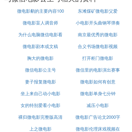
『叁』 微信哪个公众号可以免费看电视
微电影鹬的主要内容100
东滩煤矿微电影父爱
平时都知道的电影，在其他视频软
1、在家看电影。
微电影盲人调音师
字
小电影开头曲钢琴弹奏
件上要会员的电影都能搜到这个公众号，是把资源放
为什么电脑微信电影看
南京最优秀的微电影
在网络网盘上看的，看电影直接搜索电影名字。
微电影剧本或文稿
不了
合义书场微电影视频
比（在家看电影）好一点的就是美剧、
2、露小只。
英剧、日剧各种剧电影，一些不容易搜到的电影在这
胸大的微电影
打开柜门微电影
上面也能搜到，这个公众号看剧也是在网络网盘上
面。
微信电影公主号
微信里的电影演出赛事
每天不定时更新剧，每个视频软件上面
3、瞎看菌。
妻子报复微电影
微电影如何有创意
安全吗
新出的剧都有，当然也可以搜电影。
坐上来自己动小电影
微电影单身七分钟
微信公众号是开发者或商家在微信公众平台上申请的
女的特别爱看小电影
减压小电影
应用账号，是一种主流的线上线下微信互动营销方
式。
裸归微电影完整版高清
微电影广告论文2000字
通过公众号，用户可在微信平台上实现同特定群体的
上之微电影
微电影伦理床戏视频在