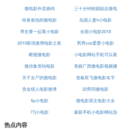
文字、图片、语音、视频的全方位沟通、互动。
微电影外卖烧鸡
三十分钟校园励志微电
线观看
服务号：服务号给企业和组织提供更强大的业务服务
与用户管理能力，帮助企业快速实现全新的公众号服
给爸爸拍的微电影
岛国人妻h小电影
影
务平台。
男生要一起看小电影
全国小电影2018
订阅号：订阅号为媒体和个人提供一种新的信息传播
方式，构建与读者之间更好的沟通与管理模式。
2019新浪微博电影之夜
男男cos爱爱小电影
企业号：企业号为企业或组织提供移动应用入口，帮
断翅微电影
小电影网站手机可以看
助企业建立与员工、上下游供应链及企业应用间的连
微信集资拍电影
美丽广西微电影视频播
接。
关于女尸的微电影
老板双飞微电影名字
放
赏金猎人电影微博
20男同微电影
ftp小电影
微电影英文电影大全
77j小电影
最新手机小电影网站迅
热点内容
雷下载