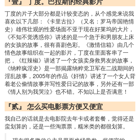
『壹』 丁度。巴拉斯的经典影片
丁度的片子大部分都是计较变态的，从个感觉来说我
喜欢以下几部：《卡里古拉》（又名：罗马帝国艳情
史）雄伟壮观的性爱场面不亚于现在好莱坞的大片，
《不知不觉诱惑你》讲述的是一个急于和男朋友上床
的女孩的故事，很有喜剧色彩。《激情信箱》由几个
情色故事组织在一起的影片，丁度在里面客串了一
把，《红辣椒》讲述了一个女孩卖身救男友的故事，
《纳粹疯淫史》是一部揭露纳粹党卫军在二战期间的
淫乱故事，2005年的作品《奸情》讲述了一个女人背
着老公偷情故事并写性爱日记的故事，另外还有一部
《情人别为我哭泣》也不错。不知以上是否满意！
『贰』 怎么买电影票方便又便宜
我自己的话就是去电影院去年卡或者套餐，觉得还是
蛮划算的，还是一些淘票票，糯米类的都很划算。