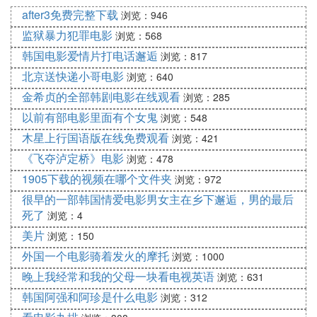
after3免费完整下载
浏览：946
监狱暴力犯罪电影
浏览：568
韩国电影爱情片打电话邂逅
浏览：817
北京送快递小哥电影
浏览：640
金希贞的全部韩剧电影在线观看
浏览：285
以前有部电影里面有个女鬼
浏览：548
木星上行国语版在线免费观看
浏览：421
《飞夺泸定桥》电影
浏览：478
1905下载的视频在哪个文件夹
浏览：972
很早的一部韩国情爱电影男女主在乡下邂逅，男的最后
死了
浏览：4
美片
浏览：150
外国一个电影骑着发火的摩托
浏览：1000
晚上我经常和我的父母一块看电视英语
浏览：631
韩国阿强和阿珍是什么电影
浏览：312