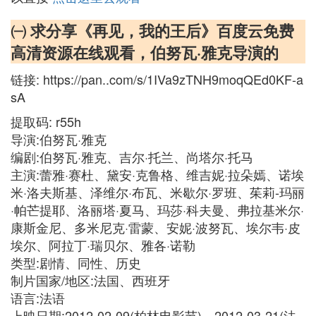
㈠ 求分享《再见，我的王后》百度云免费
高清资源在线观看，伯努瓦·雅克导演的
链接: https://pan..com/s/1IVa9zTNH9moqQEd0KF-a
sA
提取码: r55h
导演:伯努瓦·雅克
编剧:伯努瓦·雅克、吉尔·托兰、尚塔尔·托马
主演:蕾雅·赛杜、黛安·克鲁格、维吉妮·拉朵嫣、诺埃
米·洛夫斯基、泽维尔·布瓦、米歇尔·罗班、茱莉-玛丽
·帕芒提耶、洛丽塔·夏马、玛莎·科夫曼、弗拉基米尔·
康斯金尼、多米尼克·雷蒙、安妮·波努瓦、埃尔韦·皮
埃尔、阿拉丁·瑞贝尔、雅各·诺勒
类型:剧情、同性、历史
制片国家/地区:法国、西班牙
语言:法语
上映日期:2012-02-09(柏林电影节)、2012-03-21(法