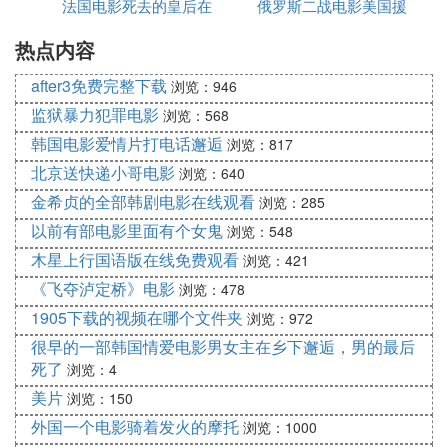
苦，猎鹿人，千万不要错过！！！
法国电影死去的皇后在
版
俄罗斯二战电影美国援
㈢ 求剧情精彩的欧洲宫廷电影……
热点内容
线观看
助
after3免费完整下载
《女王》
浏览：946
监狱暴力犯罪电影
浏览：568
《绝代艳后》
韩国电影爱情片打电话邂逅
浏览：817
根据安东尼娅·弗雷泽的书作改编，讲述了一位风华
北京送快递小哥电影
浏览：640
绝代的女性——法国王后玛丽·安托瓦内特的传奇一
金希贞的全部韩剧电影在线观看
浏览：285
生。虽然出生于奥地利皇室，贵为法国王后，锦衣玉
以前有部电影里面有个女鬼
浏览：548
食，但她却是历史上受非议、误解和谩骂最多的女性
木星上行国语版在线免费观看
之一。
浏览：421
观看地址 http://www.online-movie-theater.com/movi
《飞夺泸定桥》电影
浏览：478
eplay/1766.html
1905下载的视频在哪个文件夹
浏览：972
很早的一部韩国情爱电影男女主在乡下邂逅，男的最后
《巴黎春梦》，一部讲述路易十四时期的法国宫廷电
死了
浏览：4
影，经典的爱情故事。
美片
浏览：150
外国一个电影骑着发火的摩托
浏览：1000
《王者之舞》，著名导演海纳尔·娆埃贝尔的一部得