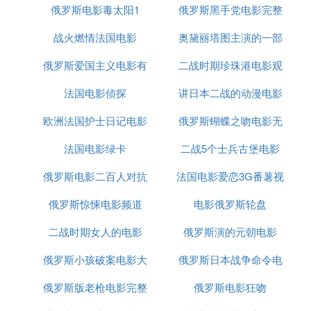
3.97版的洛丽塔（一树梨花压海棠），这部小说很有
俄罗斯电影毒太阳1
俄罗斯黑手党电影完整
影
名，整部电影是到最后一句话被打动的
战火燃情法国电影
奥黛丽塔图主演的一部
版
4.昨天看的《梦想家》(戏梦巴黎)，很有哲理的，很
俄罗斯爱国主义电影有
二战时期珍珠港电影观
法国浪漫爱情电影
有不一样的情调，在威尼斯电影节大放异彩，断臂山
今年也是在威尼斯出尽风头，非常浪漫的片子
法国电影侦探
哪些
讲日本二战的动漫电影
后感
5.肖申克的救赎
6,今天刚看了一部《21克》觉得很不错，据说一个人
欧洲法国护士日记电影
俄罗斯蝴蝶之吻电影无
死的那一刻她的体重会减少21克，而21克就是人灵魂
法国电影绿卡
二战5个士兵古堡电影
删减版
的重量，剧中的三个主角却因为这21克承受了多大的
压力！
俄罗斯电影二百人对抗
法国电影爱恋3G番薯视
7，美国丽人很不错，讲述了现代美国家庭中年人，
俄罗斯惊悚电影频道
二千人
电影俄罗斯轮盘
频
年轻人的关系对毒品性等看法，很有哲理又不失趣味
另外罗伯特德尼罗和阿尔帕西诺片子千万不能错过，
二战时期女人的电影
俄罗斯演的元朝电影
盗火线、女人香、出租车司机、美国往事都是影史经
典，都是在探讨人性！！还有猎鹿人和好家伙，有探
俄罗斯小孩破案电影大
俄罗斯日本战争命令电
讨越战给人带来的心灵创伤的，虽然战争场面不多可
俄罗斯版老枪电影完整
全
俄罗斯电影狂吻
影下载
是你可以真正用心去感悟电影的精髓，感悟战争的痛