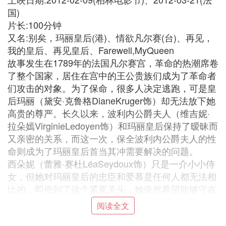
国)
片长:100分钟
又名:别矣，玛丽皇后(港)、情欲凡尔赛(台)、再见，
我的皇后、再见皇后、Farewell,MyQueen
故事发生在1789年的法国凡尔赛宫，革命的热潮席卷
了整个国家，居住在宫中的王公贵族们成为了革命者
们攻击的对象。为了保命，很多人决定逃跑，可是皇
后玛丽（黛安·克鲁格DianeKruger饰）却无法放下她
高贵的尊严。长久以来，波利内公爵夫人（维吉妮·
拉朵嫣VirginieLedoyen饰）和玛丽皇后保持了暧昧而
又亲密的关系，而这一次，保全波利内公爵夫人的性
命则成为了玛丽皇后首当其冲需要解决的问题。
西朵妮（蕾雅·赛杜LéaSeydoux饰）只是一介小小侍
女，但她对玛丽皇后的忠臣和爱慕是任何人都无法相
比的，即使到了这个紧要关头，她依然希望能够守在
玛丽皇后的身边，为她卖命。于是，西朵妮顺理成章
阅读全文
的成为了玛丽皇后手中的棋子，而她并不知道，自己