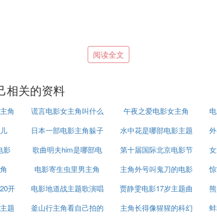
阅读全文
己相关的资料
主角
谎言电影女主角叫什么
午夜之爱电影女主角
电
儿
日本一部电影主角躲子
水中花是哪部电影主题
外
电影
歌曲明夫him是哪部电
弹特别厉害
第十届国际北京电影节
曲
女
角
电影寄生虫里男主角
影的主题曲
主角外号叫鬼刀的电影
的主题
惊
20开
电影地道战主题歌演唱
贾静雯电影17岁主题曲
熊
主题
釜山行主角看自己拍的
者
主角长得像猩猩的科幻
蚌