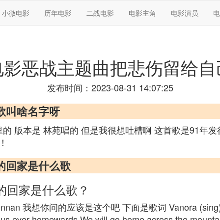
小微电影
历年电影
二战电影
电影主角
电影演员
电
电影恶战主题曲把悲伤留给自
发布时间：2023-08-31 14:07:25
歌叫啥名字呀
的 版本是 林苑唱的 但是我很想吐槽啊 这首歌是91年发
！！
的回家是什么歌
的回家是什么歌？
rennan 我想你问的应该是这个吧 下面是歌词 Vanora (sing): Land 
ed us ever homewards We will go home across the mount