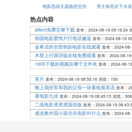
插曲《硬币》
电影恶战主题曲把悲伤
主题曲
男主角死在下水道
曲
演唱：汪峰
热点内容
留给自己
香港电影
歌词：
除了阳光没有什么可以笼罩世界
after3免费完整下载
发布：2024-08-19 09:16:24
除了雨没有什么可以画出彩虹
韩国电影爱情片打电话邂逅
发布：2024-08-19 09
除了雪没有什么可以洁白大地
金希贞的全部韩剧电影在线观看
发布：2024-08-1
除了风没有什么可以吹动树叶
木星上行国语版在线免费观看
发布：2024-08-19 
你有没有看到自己眼中的绝望
1905下载的视频在哪个文件夹
发布：2024-08-19 
你有没有听见痛彻心肺的哭声
你有没有感到心如花朵般枯萎
美片
你有没有体验到生命有多无可奈何
发布：2024-08-19 08:55:16
浏览：150
除了你没有什么可以让我眷恋
晚上我经常和我的父母一块看电视英语
发布：202
除了悲伤没有什么可以值得忘却
看电影九排
发布：2024-08-19 08:45:15
浏览：308
除了宽容没有什么可以让你释怀
二战电影虎虎虎国语版
发布：2024-08-19 08:43:
除了爱没有什么可以改变生命
成龙教外国小孩功夫电影叫什么
发布：2024-08-1
你有没有看见手上那条单纯的命运线
你有没有听见自己被抛弃后的呼喊
你有没有感到也许永远只能视而不或枯见