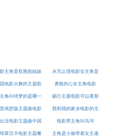
影主角是双胞胎姐妹
永无止境电影女主角是
国电影火舞的主题歌
勇敢的心女主角电影
谁
主角叫绮梦的是哪一
砺行主题电影可以看那
雷戏腔版主题曲电影
部电影
我和我的家乡电影的主
个
出没电影主题曲中国
电影男主角叫马珂
题
埠翠贝卡电影主题餐
新歌声
主角是小偷带着女主逃