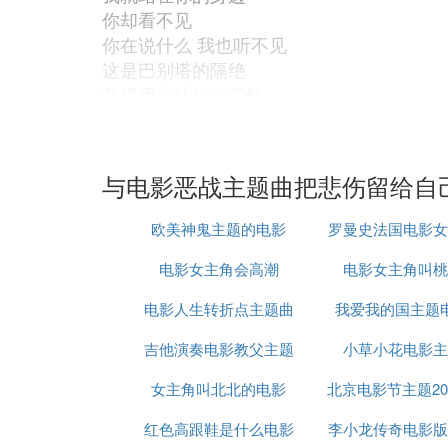
你却看不见
你在说什么 我也听不见
这是巴别塔的隔绝
我想用心让你去了解
怎奈心一头到
我们的世界该瓦解
你是否 能用力听见
与电影恶战主题曲把悲伤留给自
我的感觉 你的直觉
完全不在同一平点
欧美神鬼主题的电影
罗曼史法国电影女
我的疲倦 你看不见
那就让我含团芦离开你视线
电影女主角会高潮
电影女主角叫桃
我就站在你的身边 你却看不见
电影人生转折点主题曲
我爱我的国主题
你在说什么 我也听不见
巴别塔的隔绝
吉他演奏电影教父主题
小草小花电影主
我想用心让你去了解
女主角叫北北的电影
歌
北京电影节主题20
怎奈心一头到终点
我们的世界该瓦解
红色高跟鞋是什么电影
李小龙传奇电影版
场白
你是否用心理解