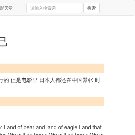
影天堂
搜索
己
行的 但是电影里 日本人都还在中国嚣张 时
of bear and land of eagle Land that
ains We will go home We will go home We w