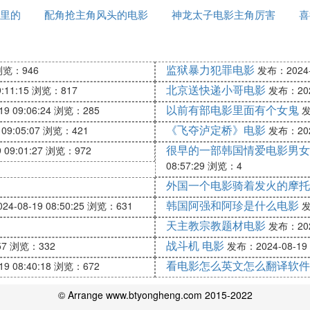
里的
配角抢主角风头的电影
电影吓到了
神龙太子电影主角厉害
电影
喜
吗
监狱暴力犯罪电影
浏览：946
发布：2024-0
北京送快递小哥电影
:11:15
浏览：817
发布：2024
以前有部电影里面有个女鬼
9 09:06:24
浏览：285
发
《飞夺泸定桥》电影
09:05:07
浏览：421
发布：2024
很早的一部韩国情爱电影男女
09:01:27
浏览：972
08:57:29
浏览：4
外国一个电影骑着发火的摩托
韩国阿强和阿珍是什么电影
4-08-19 08:50:25
浏览：631
发
天主教宗教题材电影
发布：2024
战斗机 电影
57
浏览：332
发布：2024-08-19 
看电影怎么英文怎么翻译软件
9 08:40:18
浏览：672
© Arrange www.btyongheng.com 2015-2022