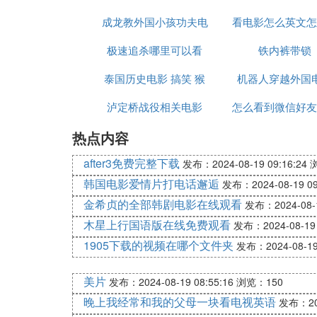
成龙教外国小孩功夫电
一块看电视英语
看电影怎么英文怎
电影
极速追杀哪里可以看
影叫什么
铁内裤带锁
译软件
泰国历史电影 搞笑 猴
机器人穿越外国
泸定桥战役相关电影
子 名字叫什么和我
怎么看到微信好友
热点内容
的电影票
after3免费完整下载
发布：2024-08-19 09:16:24
韩国电影爱情片打电话邂逅
发布：2024-08-19 09
金希贞的全部韩剧电影在线观看
发布：2024-08-1
木星上行国语版在线免费观看
发布：2024-08-19 
1905下载的视频在哪个文件夹
发布：2024-08-19 
美片
发布：2024-08-19 08:55:16
浏览：150
晚上我经常和我的父母一块看电视英语
发布：202