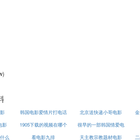
w)
料
影
韩国电影爱情片打电话
北京送快递小哥电影
金
电影
1905下载的视频在哪个
邂逅
很早的一部韩国情爱电
什么
看电影九排
文件夹
影男女主在乡下邂逅，
天主教宗教题材电影
二