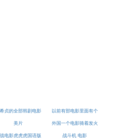
希贞的全部韩剧电影
以前有部电影里面有个
在线观看
美片
外国一个电影骑着发火
女鬼
战电影虎虎虎国语版
战斗机 电影
的摩托