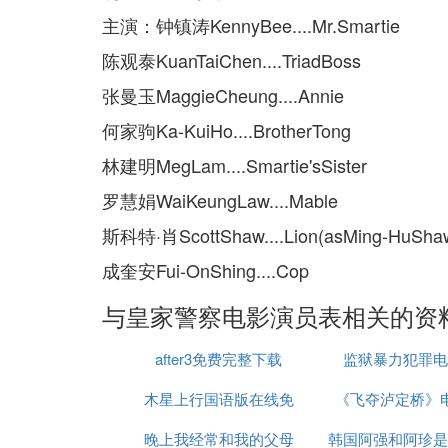
主演：钟镇涛KennyBee....Mr.Smartie
陈观泰KuanTaiChen....TriadBoss
张曼玉MaggieCheung....Annie
何家驹Ka-KuiHo....BrotherTong
林建明MegLam....Smartie'sSister
罗慧娟WaiKeungLaw....Mable
斯科特·肖ScottShaw....Lion(asMing-HuSha
成奎安Fui-OnShing....Cop
与皇家警察电影演员表相关的资
after3免费完整下载
监狱暴力犯罪电
木星上行国语版在线免
《飞夺泸定桥》
晚上我经常和我的父母
费观看
韩国阿强和阿珍是