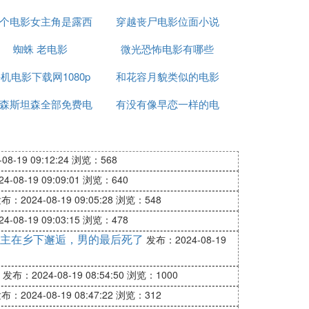
个电影女主角是露西
穿越丧尸电影位面小说
蜘蛛 老电影
男主角约翰
微光恐怖电影有哪些
机电影下载网1080p
和花容月貌类似的电影
森斯坦森全部免费电
有没有像早恋一样的电
影
影
8-19 09:12:24
浏览：568
-08-19 09:09:01
浏览：640
布：2024-08-19 09:05:28
浏览：548
-08-19 09:03:15
浏览：478
主在乡下邂逅，男的最后死了
发布：2024-08-19
发布：2024-08-19 08:54:50
浏览：1000
布：2024-08-19 08:47:22
浏览：312