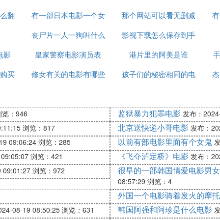
么翻
有一部日本电影一个女
那个网站可以看无删减
男的最后死了
有
老师的初体验就是五个
丧尸片一人一狗叫什么
影视下载怎么保存到手
的电影
电影
学生，还把一个学生关
皇家警察电影演员表
名字
港片里的阿美是谁
机相册
手
购买
修女有关的电影有哪些
进教室里面
孩子们的秘密相同的电
杰
影有哪些
监狱暴力犯罪电影
浏览：946
发布：2024-0
北京送快递小哥电影
:11:15
浏览：817
发布：2024
以前有部电影里面有个女鬼
9 09:06:24
浏览：285
发
《飞夺泸定桥》电影
09:05:07
浏览：421
发布：2024
很早的一部韩国情爱电影男女
09:01:27
浏览：972
08:57:29
浏览：4
外国一个电影骑着发火的摩托
韩国阿强和阿珍是什么电影
4-08-19 08:50:25
浏览：631
发